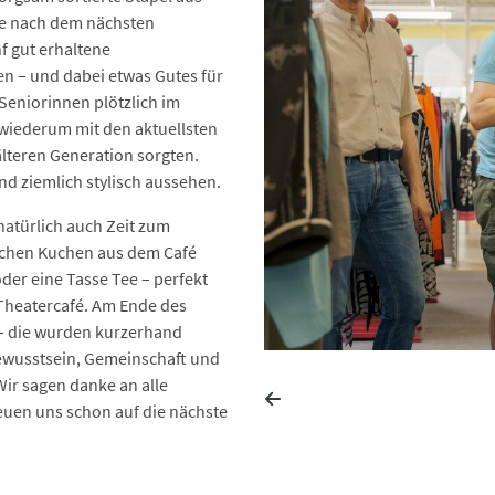
he nach dem nächsten
nf gut erhaltene
n – und dabei etwas Gutes für
Seniorinnen plötzlich im
wiederum mit den aktuellsten
älteren Generation sorgten.
nd ziemlich stylisch aussehen.
atürlich auch Zeit zum
lichen Kuchen aus dem Café
der eine Tasse Tee – perfekt
Theatercafé. Am Ende des
 – die wurden kurzerhand
bewusstsein, Gemeinschaft und
ir sagen danke an alle
euen uns schon auf die nächste