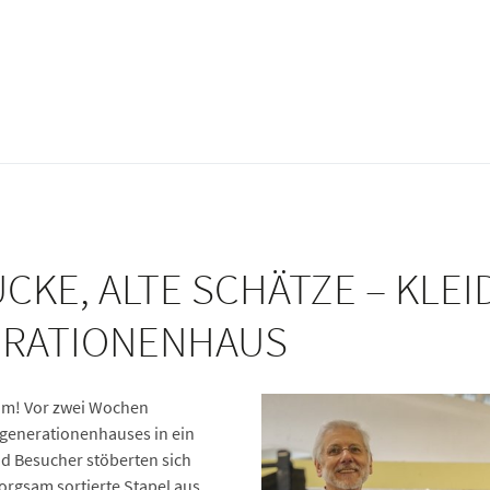
CKE, ALTE SCHÄTZE – KLE
ERATIONENHAUS
aum! Vor zwei Wochen
rgenerationenhauses in ein
d Besucher stöberten sich
orgsam sortierte Stapel aus