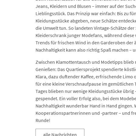
Jeans, Kleidern und Blusen – immer auf der Suc
Lieblingsstück. Das Prinzip war einfach: Bis zu fü
Kleidungsstücke abgeben, neue Schätze entdecke
die Umwelt tun. So landeten Vintage-Schätze der 
Kleiderschrank junger Modefans, während diese 
Trends für frischen Wind in den Garderoben der 
Nachhaltigkeit kann also richtig Spaß machen – u
Zwischen Klamottentausch und Modetipps blieb n
Genießen: Das Quartiersprojekt spendierte köst
Klara, dazu duftender Kaffee, erfrischende Limo o
für eine kleine Verschnaufpause im gemütlichen 
Tages blieben nur wenige Kleidungsstücke übrig
gespendet. Ein voller Erfolg also, bei dem Mode
Nachhaltigkeit wunderbar Hand in Hand gingen. W
Kooperationspartnerinnen und -partner – und fr
Runde!
alle Nachrichten