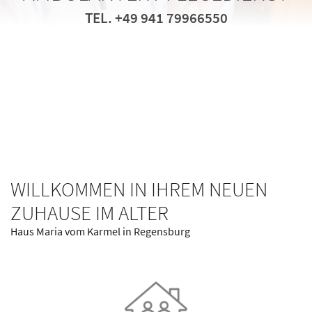
ALTENHEIM REGENSBURG
TEL. +49 941 79966550
HAUS MARIA VOM KARMEL
HAUS MARIA VOM KARMEL
ALTENHEIM REGENSBURG
ALTENHEIM REGENSBURG
WILLKOMMEN IN IHREM NEUEN
ZUHAUSE IM ALTER
Haus Maria vom Karmel in Regensburg