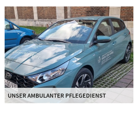
Mit unserem gemeinnützigen Projekt „Wir aktivieren das
Quartier“ möchten wir das Miteinander in unserem
Stadtteil stärken, den Zusammenhalt aller hier lebenden
Menschen verbessern und die Vernetzung in der
Nachbarschaft fördern.
UNSER AMBULANTER PFLEGEDIENST
Sie brauchen Unterstützung? Wir sind für Sie da! +49 941
79966-550. Unsere Mitarbeiter/-innen sind 24 Stunden am
Tag und 365 Tage im Jahr für Sie und Ihre Liebsten im
Einsatz.